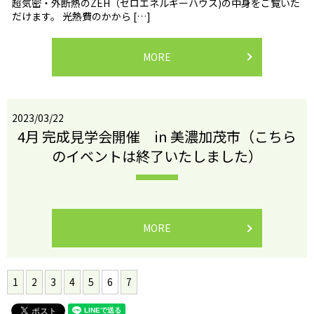
超気密・外断熱のZEH（ゼロエネルギーハウス)の中身をご覧いた
だけます。 光熱費のかから […]
MORE
2023/03/22
4月 完成見学会開催 in 美濃加茂市（こちら
のイベントは終了いたしました）
MORE
1
2
3
4
5
6
7