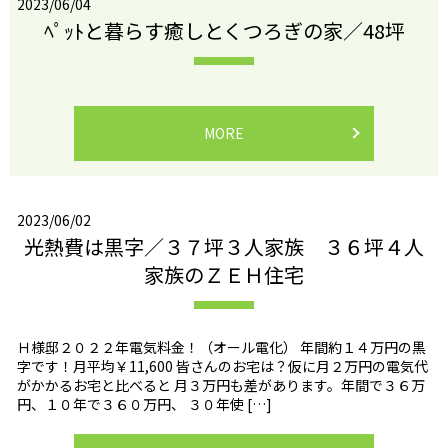
2023/06/04
ﾍﾟｯﾄと暮らす癒しとくつろぎの家／48坪
MORE
2023/06/02
光熱費は黒字／３７坪３人家族 ３６坪４人
家族のＺＥＨ住宅
Ｈ様邸２０２２年電気料金！（オール電化） 年間約１４万円の黒
字です！月平均￥11,600 皆さんのお宅は？仮に月２万円の電気代
がかかるお宅と比べると 月３万円も差があります。年間で３６万
円、１０年で３６０万円、 ３０年使 […]