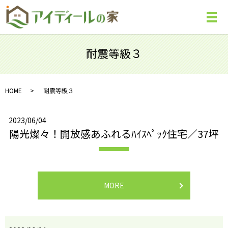
メ
耐震等級３
HOME
耐震等級３
2023/06/04
陽光燦々！開放感あふれるﾊｲｽﾍﾟｯｸ住宅／37坪
MORE