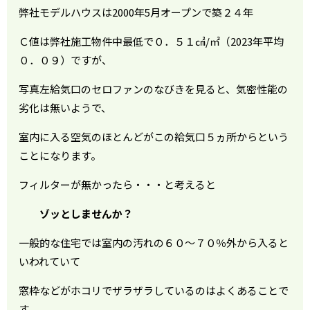
弊社モデルハウスは2000年5月オープンで築２４年
Ｃ値は弊社施工物件中最低で０．５１㎠/㎡（2023年平均
０．０９）ですが、
写真左給気口のセロファンのなびきを見ると、気密性能の
劣化は無いようで、
室内に入る空気のほとんどがこの給気口５ヵ所からという
ことになります。
フィルターが無かったら・・・と考えると
ゾッとしませんか？
一般的な住宅では室内の汚れの６０～７０％外から入ると
いわれていて
窓枠などがホコリでザラザラしているのはよくあることで
す。