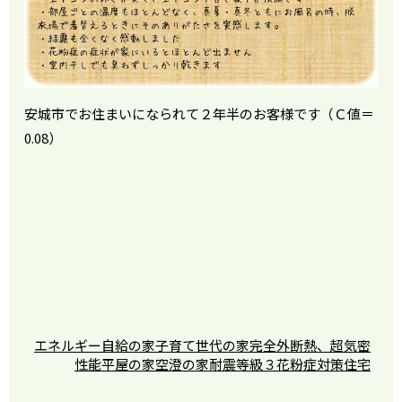
安城市でお住まいになられて２年半のお客様です（Ｃ値＝
0.08）
エネルギー自給の家
子育て世代の家
完全外断熱、超気密
性能
平屋の家
空澄の家
耐震等級３
花粉症対策住宅