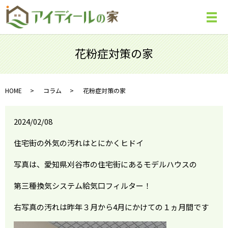
メ
花粉症対策の家
HOME
コラム
花粉症対策の家
2024/02/08
住宅街の外気の汚れはとにかくヒドイ
写真は、愛知県刈谷市の住宅街にあるモデルハウスの
第三種換気システム給気口フィルター！
右写真の汚れは昨年３月から4月にかけての１ヵ月間です