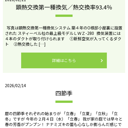
顕熱交換第一種換気／熱交換率93.4％
写真は顕熱交換第一種換気システム 築４年のO様邸小屋裏に設置
された スティーベル社の最上級モデルＬＷＺ-280 換気装置には
４本のダクトが取り付けられます ①新鮮空気が入ってくるダク
ト ②熱交換した […]
詳細はこちら
2026/02/14
四節季
暦の四節季それぞれの始まりが 「立春」「立夏」「立秋」「立
冬」ですが 今年の２月４日（水）「立春」 我が家の庭では早々と
春の芳香がプンプン！ ナナミズキの蕾も心なしか膨らんだ感じで