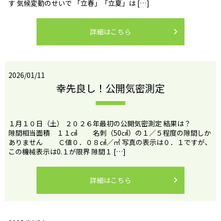
す 気候変動のせいで 「立春」「立夏」は […]
詳細はこちら
2026/01/11
幸先良し！公開気密測定
１月１０日（土） ２０２６年最初の公開気密測定 結果は？
隙間相当面積 １１㎠ 名刺（50㎠）の１／５程度の隙間しか
ありません Ｃ値０．０８㎠／㎡ 写真の表示は０．１ですが、
この機械表示は0.１が限界 隙間１ […]
詳細はこちら